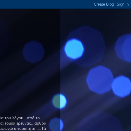
ία του λόγου...υπό το
αι τομέα έρευνας...άρθρα
μφωνώ απαραίτητα.....Τά