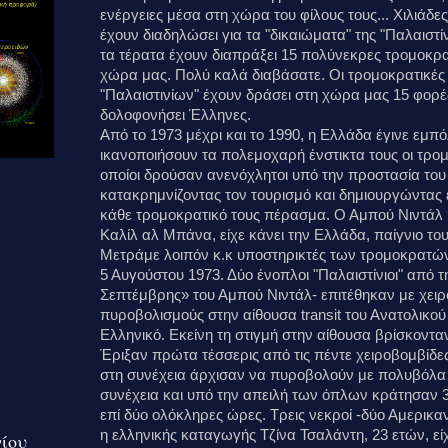
ενέργειες μέσα στη χώρα του φίλους τους... Χιλι
έχουν διαδηλώσει για τα "δικαιώματα" της "Παλαιστί
τα τέρατα έχουν διαπράξει 15 πολύνεκρες τρομοκρα
χώρα μας. Πολύ καλά διαβάσατε. Οι τρομοκρατικές
"Παλαιστινίων" έχουν δράσει στη χώρα μας 15 φορέ
δολοφονήσει Έλληνες.
Από το 1973 μέχρι και το 1990, η Ελλάδα έγινε εμπ
ικανοποιήσουν τα πολεμοχαρή ένστικτα τους οι τρομ
οποίοι δρούσαν ανενόχλητοι υπό την προστασία τ
κατακρημνίζοντας τον τουρισμό και δημιουργώντας
κάθε τρομοκρατικό τους πέρασμα. Ο Αμπού Νιντάλ 
Καλίλ αλ Μπάνα, είχε κάνει την Ελλάδα, παίγνιο του
Μετράμε λοιπόν κ.κ υποστηρικτές των τρομοκρατών τ
5 Αυγούστου 1973. Δύο ένοπλοι "Παλαιστίνιοι" απ
Σεπτέμβρης» του Αμπού Νιντάλ- επιτέθηκαν με χειρ
πυροβολισμούς στην αίθουσα transit του Ανατολικο
Ελληνικό. Εκείνη τη στιγμή στην αίθουσα βρίσκοντα
Έριξαν πρώτα τέσσερις από τις πέντε χειροβομβίδ
στη συνέχεια άρχισαν να πυροβολούν με πολυβόλα 
συνέχεια και υπό την απειλή των όπλων κράτησαν 
επί δύο ολόκληρες ώρες. Τρεις νεκροί -δύο Αμερικαν
η ελληνικής καταγωγής Τζίνα Τσαλάντη, 23 ετών, είχ
γίου