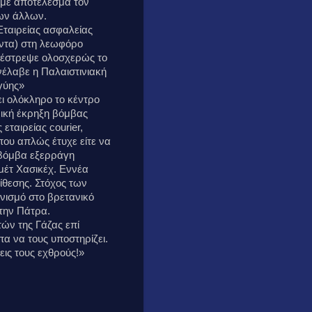
, με αποτέλεσμα τον
δων άλλων.
Εταιρείας ασφαλείας
οντα) στη λεωφόρο
τέστρεψε ολοσχερώς το
νέλαβε η Παλαιστινιακή
γύης»
ι ολόκληρο το κέντρο
νική έκρηξη βόμβας
εταιρείας courier,
που απλώς έτυχε είτε να
Η βόμβα εξερράγη
μέτ Χασικέχ. Εννέα
ίθεσης. Στόχος των
νισμό στο βρετανικό
στην Πάτρα.
ών της Γάζας επί
α να τους υποστηρίζει.
νεις τους εχθρούς!»