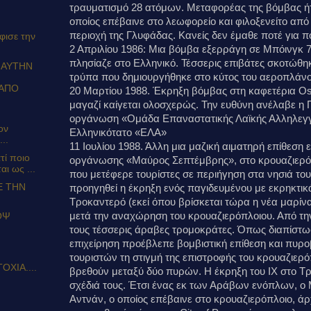
τραυματισμό 28 ατόμων. Μεταφορέας της βόμβας ήτ
οποίος επέβαινε στο λεωφορείο και φιλοξενείτο από
περιοχή της Γλυφάδας. Κανείς δεν έμαθε ποτέ για π
φισε την
2 Απριλίου 1986: Μια βόμβα εξερράγη σε Μπόινγκ 
πλησίαζε στο Ελληνικό. Τέσσερις επιβάτες σκοτώθ
 ΑΥΤΗΝ
τρύπα που δημιουργήθηκε στο κύτος του αεροπλάνο
ΑΠΟ
20 Μαρτίου 1988. Έκρηξη βόμβας στη καφετέρια Os
μαγαζί καίγεται ολοσχερώς. Την ευθύνη ανέλαβε η 
οργάνωση «Ομάδα Επαναστατικής Λαϊκής Αλληλεγγύ
ον
Ελληνικότατο «ΕΛΑ»
..
11 Ιουλίου 1988. Άλλη μια μαζική αιματηρή επίθεση
τί ποιο
οργάνωσης «Μαύρος Σεπτέμβρης», στο κρουαζιερόπ
ι ως ...
που μετέφερε τουρίστες σε περιήγηση στα νησιά το
Ε ΤΗΝ
προηγηθεί η έκρηξη ενός παγιδευμένου με εκρηκτικ
Τροκαντερό (εκεί όπου βρίσκεται τώρα η νέα μαρίν
μετά την αναχώρηση του κρουαζιερόπλοιου. Από τη
ΟΨ
τους τέσσερις άραβες τρομοκράτες. Όπως διαπίστωσ
επιχείρηση προέβλεπε βομβιστική επίθεση και πυρο
τουριστών τη στιγμή της επιστροφής του κρουαζιερό
ΟΧΙΑ....
βρεθούν μεταξύ δύο πυρών. Η έκρηξη του ΙΧ στο Τ
σχέδιά τους. Έτσι ένας εκ των Αράβων ενόπλων, ο
Αντνάν, ο οποίος επέβαινε στο κρουαζιερόπλοιο, ά