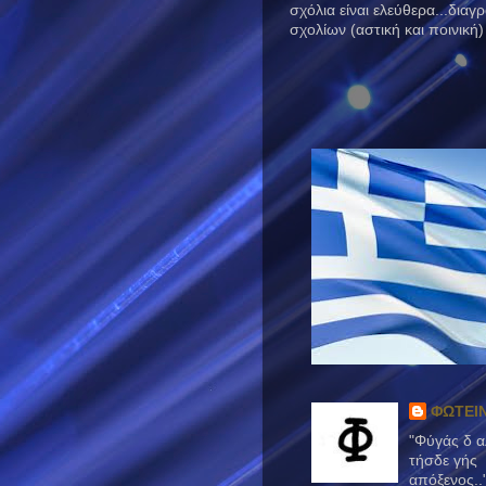
σχόλια είναι ελεύθερα...δια
σχολίων (αστική και ποινική)
ΦΩΤΕΙ
"Φύγάς δ α
τήσδε γής
απόξενος..