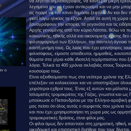
να λέγεται δημοσιογράφος, να κάνει μία μικρή έρευν
λ
λεγόμενα του να έχουν αντίκρυσμα και να μην μπορ
ας πούμε να τον κάνει δημόσια ξεφτίλα. Αν και δεν π
γιατί λόγω ηλικίας τα έζησε. Απλά σε αυτή τη χώρα ο
ξαναγράφουν την ιστορία, τα γεγονότα και τις ειδήσε
Αρχής γενομένης από τον κύριο Λάππα, θέλω να πω ό
κοινωνικής, ηθικής αλλά και οικονομικής κρίσης δεν 
φιλοτομαρισμό των Ελλήνων, την παντελή άγνοια τη
κοντή μνήμη τους. Ως λαός που έχει γεννήτορες το
φιλοσόφους, είμαστε απαίδευτοι, ημιμαθείς, κουτοπό
θύματα στα χέρια κάθε ιδιοτελή τυχάρπαστου που ξέ
λόγια. Τελικά τα 400 χρόνια σκλαβιάς στους Τούρκο
αν ο
κουσούρια τους.
Είναι αξιοθαύμαστο πως στα νεότερα χρόνια της Ελ
επέλεξαν να κολακεύουν και να υποστηρίζουν όλους 
χειρότεροι εχθροί τους. Ένας εξ αυτών και μάλιστα μ
Ισλαμιστές τρομοκράτες της Γάζας, γνωστοί και ως Π
μπούκωσε ο Παπανδρέου με την Ελληνο-αραβική φ
μας πείσει ότι όλος αυτός ο συρφετός που χρόνια
και που έχει χρησιμοποιήσει τη χώρα μας ως ορμητή
τρομοκρατικές δράσεις, είναι φίλοι μας.
Οι φίλοι όμως δεν απαντούν στη χρηματική, ηθική, 
οικοδομική και επισιτιστική βοήθεια που τους δίνεται