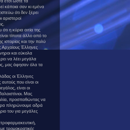
α έτσι ώστε τα
εί κάποια σαν κι εμένα
ιστεύω ότι δεν ξέρει
ι αριστεροί
ις.
τι η κύρια αιτία της
είναι τίποτα άλλο από το
ς ιστορίας και την πολύ
υς Αρχαίους Έλληνες
νηροι και εύκολα
ρει να λέει μεγάλα
υς, μας άφησαν όλα τα
λάδας οι Έλληνες
αυτούς που είναι οι
εγάλος, είναι οι
αλαιστίνιοι. Μας
ιλία, προσπαθώντας να
 τώρα πληρώνουμε αδρά
ριο του για μεγάλες
ιατροφαρμακευτική,
, με τρομοκρατικές