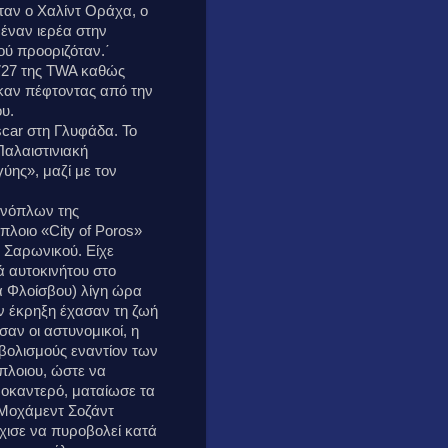
αν ο Χαλίντ Οράχα, ο
 έναν ιερέα στην
ού προοριζόταν.΄
727 της TWA καθώς
ηκαν πέφτοντας από την
υ.
car στη Γλυφάδα. Το
Παλαιστινιακή
ης», μαζί με τον
 ενόπλων της
λοιο «City of Poros»
υ Σαρωνικού. Είχε
ά αυτοκινήτου στο
α Φλοίσβου) λίγη ώρα
ν έκρηξη έχασαν τη ζωή
αν οι αστυνομικοί, η
βολισμούς εναντίον των
πλοιου, ώστε να
ροκαντερό, ματαίωσε τα
 Μοχάμεντ Σοζάντ
ρχισε να πυροβολεί κατά