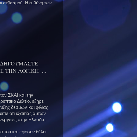
και σεβασμού..Η ευθύνη των
 ΟΔΗΓΟΥΜΑΣΤΕ
ΤΗΝ ΛΟΓΙΚΗ ....
ον ΣΚΑΪ και την
επτικό Δελτίο, εξήρε
υξης δεσμών και φιλίας
ίπε ότι εξαιτίας αυτών
ενέργειες στην Ελλάδα,
α του και εφόσον θέλει