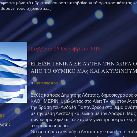
γράφονται μόνο τά υβριστικά και οσα υπερβαίνουν τά όρια κοσμιότητας 
 βαρύνει τους σχολιαστές..]
Σάββατο 26 Οκτωβρίου 2019
ΕΠΕΙΔΗ ΓΕΝΙΚΑ ΣΕ ΑΥΤΗΝ ΤΗΝ ΧΩΡΑ
ΑΠΟ ΤΟ ΘΥΜΙΚΟ ΜΑς ΚΑΙ ΑΚΥΡΩΝΟΥΜΕ 
Η
Christine Iron
Εχθές κάποιος Δημήτρης Λάππας, δημοσιογράφος στ
ΚΑΘΗΜΕΡΙΝΗ, μιλώντας στο Alert Tv και στον Ανατρ
την δράση του Ανδρέα Παπανδρέου στο θέμα ανάπτ
με την μέση Ανατολή και ειδικά με τον Αραφάτ. Μας ε
ΝΗ
των δεσμών φιλίας, δεν έχουν γίνει τρομοκρατικές 
λήτης
ακόμα και σήμερα.
Θα συστήσω στον κύριο Λάππα πριν ανοίξει το στόμ
"