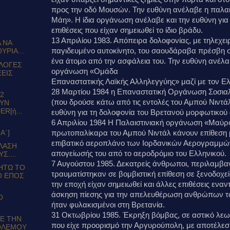
προς την οδό Μουσών. Την ευθύνη ανέλαβε η παλα
Μάη». Η ίδια οργάνωση ανέλαβε και την ευθύνη για
επιθέσεις που είχαν σημειωθεί το ίδιο βράδυ.
13 Απριλίου 1983. Απόπειρα δολοφονίας, με τηλεχε
 ΝΑ
παγιδευμένο αυτοκίνητο, του σαουδάραβα πρέσβη σ
ΥΡΙΑ...
ένα άτομο από την ασφάλεια του. Την ευθύνη ανέλα
ΚΛΟΓΕΣ
οργάνωση «Ομάδα
ΞΕΙΣ
Επαναστατικής Λαϊκής Αλληλεγγύης» μαζί με τον Ε
28 Μαρτίου 1984 η Επαναστατική Οργάνωση Σοσι
2
(που δρούσε κάτω από τις εντολές του Αμπού Νιντά
ΟΥΝ
R[ή...
ευθύνη για τη δολοφονία του Βρετανού μορφωτικού 
6 Απριλίου 1984 Η Παλαιστινιακή οργάνωση «Μαύρο
Α΄]
πρωτοπαλίκαρα του Αμπού Νιντάλ κάνουν επίθεση 
επιβατικό αεροπλάνο των Ιορδανικών Αερογραμμών
ΕΛΑΣΗ
απογείωσής του από το αεροδρόμιο του Ελληνικού.
Σ....
7 Αυγούστου 1985. Δεκατρείς άνθρωποι, περιλαμβα
ΗΤΩ ΤΟ
τραυματίστηκαν σε βομβιστική επίθεση σε ξενοδοχεί
Ο ΕΠΟΣ
την εποχή είχαν σημειωθεί και άλλες επιθέσεις ενα
άσκηση πίεσης για την απελευθέρωση ανθρώπων τ
Ο
ήταν φυλακισμένοι στη Βρετανία.
31 Οκτωβρίου 1985. Έκρηξη βόμβας, σε αστικό λεω
ΜΕ ΤΗΝ
που είχε προορισμό την Αργυρούπολη, με αποτέλε
ΟΛΕΜΟΥ