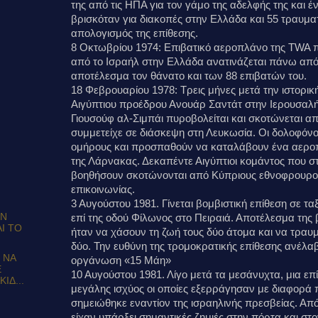
της από τις ΗΠΑ για τον γάμο της αδελφής της και 
βρισκόταν για διακοπές στην Ελλάδα και 55 τραυματ
απολογισμός της επίθεσης.
8 Οκτωβρίου 1974: Επιβατικό αεροπλάνο της TWA 
από το Ισραήλ στην Ελλάδα ανατινάζεται πάνω από 
αποτέλεσμα τον θάνατο και των 88 επιβατών του.
18 Φεβρουαρίου 1978: Τρεις μήνες μετά την ιστορικ
Αιγύπτιου προέδρου Ανουάρ Σαντάτ στην Ιερουσαλήμ
Γιουσούφ αλ-Σιμπάι πυροβολείται και σκοτώνεται α
συμμετείχε σε διάσκεψη στη Λευκωσία. Οι δολοφόν
ομήρους και προσπαθούν να καταλάβουν ένα αερο
της Λάρνακας. Δεκαπέντε Αιγύπτιοι κομάντος που στ
βοηθήσουν σκοτώνονται από Κύπριους εθνοφρουρο
επικοινωνίας.
3 Αυγούστου 1981. Γίνεται βομβιστική επίθεση σε τα
ΩΝ
επί της οδού Φίλωνος στο Πειραιά. Αποτέλεσμα της 
Ι ΤΟ
ήταν να χάσουν τη ζωή τους δύο άτομα και να τραυ
δύο. Την ευθύνη της τρομοκρατικής επίθεσης ανέλαβ
 ΝΑ
οργάνωση «15 Μάη»
Ε
10 Αυγούστου 1981. Λίγο μετά τα μεσάνυχτα, μια επ
ΙΔ...
μεγάλης ισχύος οι οποίες εξερράγησαν με διαφορά
σημειώθηκε εναντίον της ισραηλινής πρεσβείας. Απ
είχαν υπάρξει σημαντικές ζημιές στην πόρτα και στ