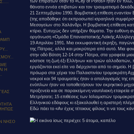
των επιβατών όταν το «City of Poros» ήταν εν πλω
....
θάνατο εννέα επιβατών και τον τραυματισμό δεκά
21 Σεπτεμβρίου 1990. Βομβιστική επίθεση εναντίον 
(της αποδόθηκε ότι εκπροσωπεί ισραηλινά συμφέρ
Μεσογείων στο Χαλάνδρι. Η βομβιστική επίθεση κα
κτίριο. Ευτυχώς δεν υπήρξαν θύματα. Την ευθύνη α
Α
οργάνωση «Ομάδα Επαναστατικής Λαϊκής Αλληλεγ
ΤΡΑΜΠ
19 Απριλίου 1991. Μια εκκωφαντική έκρηξη, παγώνε
της Πάτρας, αλλά και μακρύτερα από αυτό. Μια φο
Υ...
στην οδό Βότση 12-14 στην Πάτρα, στα γραφεία μιας 
ΜΟΥ...
κόστισε τη ζωή έξι Ελλήνων και τριών αλλοδαπών, 
ΑΜΕ
εργάζονται εκεί είτε να διέρχονται από το σημείο. 
Ι Η
πρόωρα στα χέρια του Παλαιστινίου τρομοκράτη Αχ
.
νεκροί και 94 τραυματίες ήταν ο απολογισμός της επ
ενόπλων ήταν να τοποθετήσουν τον εκρηκτικό μηχα
προξενείο και σε παρακείμενη ναυτιλιακή εταιρεία 
ΓΕΑΣ
Μετρήσατε; 15 επιθέσεις των Ισλαμιστών τρομοκρατ
Ελληνικού εδάφους κι εξακολουθεί η αριστερή πλέμπ
ΟΤΗΤΑ
Εδώ πάει το «Αν έχεις τέτοιους φίλους τι να τους κά
[ΜΗΠΩΣ
ΗΝ ΝΗΣΟ