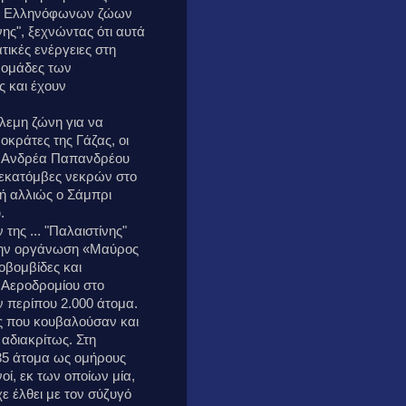
άδες Ελληνόφωνων ζώων
νης", ξεχνώντας ότι αυτά
τικές ενέργειες στη
 ομάδες των
ς και έχουν
όλεμη ζώνη για να
οκράτες της Γάζας, οι
ου Ανδρέα Παπανδρέου
 εκατόμβες νεκρών στο
ή αλλιώς ο Σάμπρι
.
ης ... "Παλαιστίνης"
ό την οργάνωση «Μαύρος
οβομβίδες και
ύ Αεροδρομίου στο
ν περίπου 2.000 άτομα.
ες που κουβαλούσαν και
αδιακρίτως. Στη
35 άτομα ως ομήρους
οί, εκ των οποίων μία,
ε έλθει με τον σύζυγό