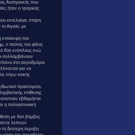
ένας Αυστριακός που
ίες ήταν ο τραγικός
που εκτελούσε πτήση
το Αιγαίο, με
ή επίσκεψη του
, ο παλιός του φίλος
πό δύο ενόπλους ενώ
οι συλλαμβάνουν
πλάνο στο αεροδρόμιο
έλνονται για να
ύς λόγω κακής
ξιδιωτικό πρακτορείο,
βομβιστικής επίθεσης
ματιστούν εβδομήντα
ε η παλαιστινιακή
ίθεση με δύο βόμβες
 πέντε λεπτών
ό τη δεύτερη έκρηξη
ον κήπο της πρεσβείας