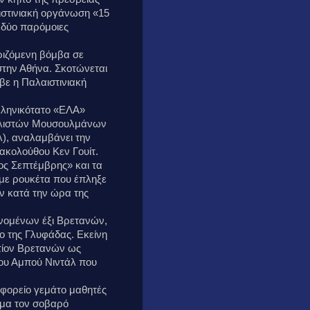
ιστινιακή οργάνωση «15
 δύο παρόμοιες
ιριζόμενη βόμβα σε
την Αθήνα. Σκοτώνεται
βε η Παλαιστινιακή
λληνικότατο «ΕΛΑ»
αλιστών Μουσουλμάνων
λ), αναλαμβάνει την
ακολούθου Κεν Γουίτ.
ς Σεπτέμβρης» και τα
με ρουκέτα που έπληξε
 κατά την ώρα της
νομένων έξι Βρετανών,
ο της Γλυφάδας. Εκείνη
ντίον Βρετανών ως
ου Αμπού Νιντάλ που
φορείο γεμάτο μαθητές
σμα τον σοβαρό